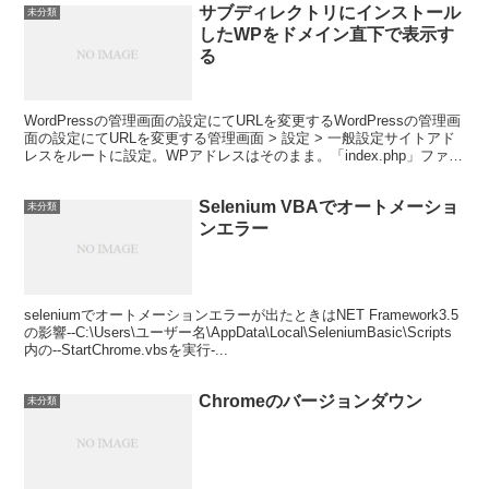
サブディレクトリにインストール
未分類
したWPをドメイン直下で表示す
る
WordPressの管理画面の設定にてURLを変更するWordPressの管理画
面の設定にてURLを変更する管理画面 > 設定 > 一般設定サイトアド
レスをルートに設定。WPアドレスはそのまま。「index.php」ファイ
ルと「.htacc...
Selenium VBAでオートメーショ
未分類
ンエラー
seleniumでオートメーションエラーが出たときはNET Framework3.5
の影響--C:\Users\ユーザー名\AppData\Local\SeleniumBasic\Scripts
内の--StartChrome.vbsを実行-...
Chromeのバージョンダウン
未分類