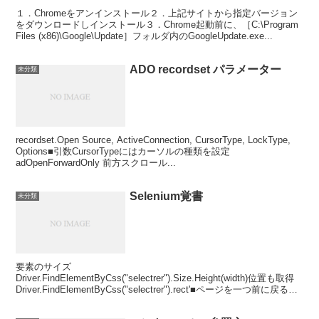
１．Chromeをアンインストール２．上記サイトから指定バージョン
をダウンロードしインストール３．Chrome起動前に、［C:\Program
Files (x86)\Google\Update］フォルダ内のGoogleUpdate.exe...
ADO recordset パラメーター
未分類
recordset.Open Source, ActiveConnection, CursorType, LockType,
Options■引数CursorTypeにはカーソルの種類を設定
adOpenForwardOnly 前方スクロール...
Selenium覚書
未分類
要素のサイズ
Driver.FindElementByCss("selectrer").Size.Height(width)位置も取得
Driver.FindElementByCss("selectrer").rect'■ページを一つ前に戻る
（...