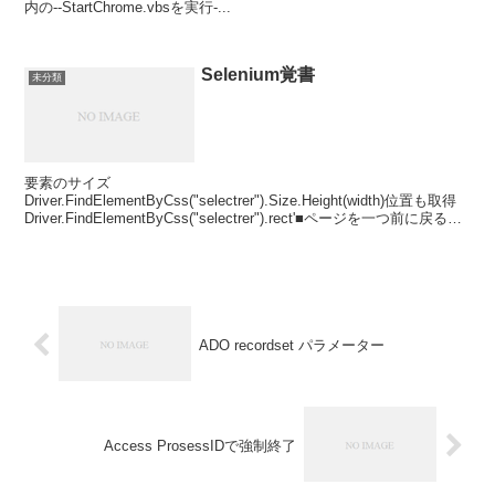
内の--StartChrome.vbsを実行-...
Selenium覚書
未分類
要素のサイズ
Driver.FindElementByCss("selectrer").Size.Height(width)位置も取得
Driver.FindElementByCss("selectrer").rect'■ページを一つ前に戻る
（...
ADO recordset パラメーター
Access ProsessIDで強制終了