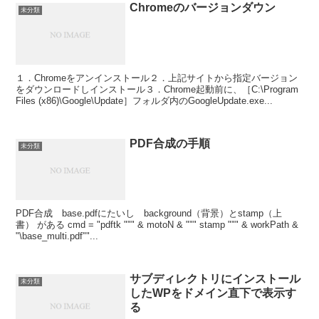
Chromeのバージョンダウン
未分類
１．Chromeをアンインストール２．上記サイトから指定バージョン
をダウンロードしインストール３．Chrome起動前に、［C:\Program
Files (x86)\Google\Update］フォルダ内のGoogleUpdate.exe...
PDF合成の手順
未分類
PDF合成 base.pdfにたいし background（背景）とstamp（上
書） がある cmd = "pdftk """ & motoN & """ stamp """ & workPath &
"\base_multi.pdf""...
サブディレクトリにインストール
未分類
したWPをドメイン直下で表示す
る